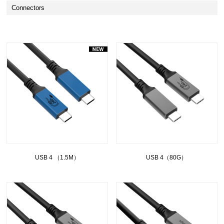
Connectors
USB 4 （1.5M）
USB 4（80G）